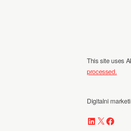
This site uses 
processed.
Digitalni market
LinkedIn
X
Faceboo