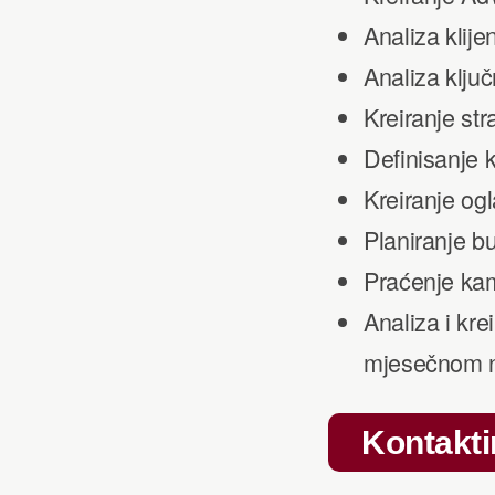
Analiza klije
Analiza ključ
Kreiranje str
Definisanje 
Kreiranje og
Planiranje b
Praćenje kam
Analiza i kre
mjesečnom 
Kontakti