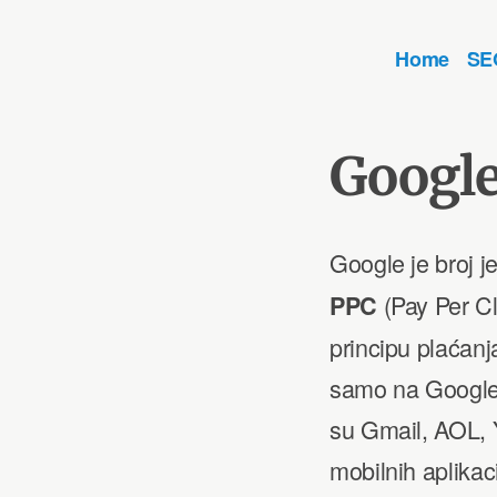
Skip
to
Home
SE
Ekspert za di
Digitalni marketing za
content
Google
Google je broj j
(Pay Per Cl
PPC
principu plaćanj
samo na Google 
su Gmail, AOL, Y
mobilnih aplikaci