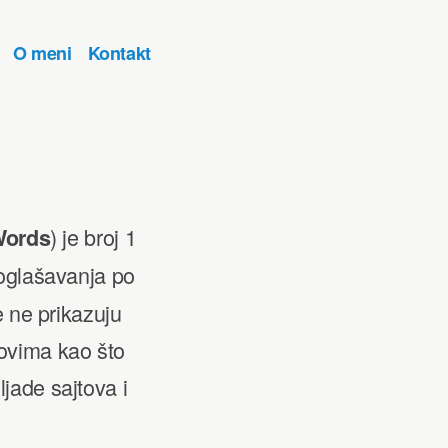
O meni
Kontakt
) je broj 1
ords
 oglašavanja po
e ne prikazuju
ovima kao što
jade sajtova i