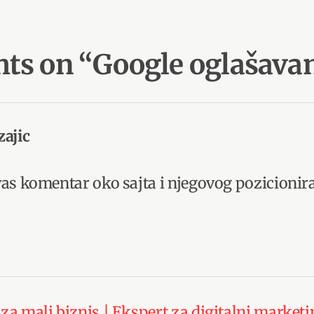
hts on “
Google oglašavan
ajic
vas komentar oko sajta i njegovog pozicionir
za mali biznis | Ekspert za digitalni marketi