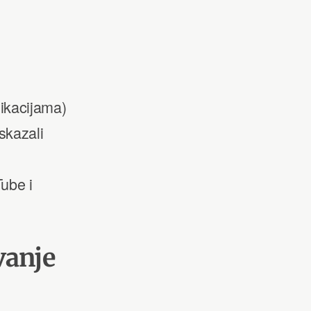
ikacijama)
skazali
ube i
vanje