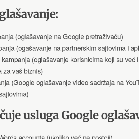
glašavanje:
nja (oglašavanje na Google pretraživaču)
anja (ogašavanje na partnerskim sajtovima i apl
kampanja (oglašavanje korisnicima koji su već i
a za vaš biznis)
ja (Google oglašavanje video sadržaja na YouT
sajtovima)
učuje usluga Google oglaša
Words accounta (ukoliko već ne postoji)