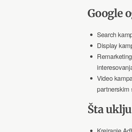
Google o
Search kampa
Display kamp
Remarketing 
interesovanj
Video kampan
partnerskim 
Šta uklj
Kreiranje Ad