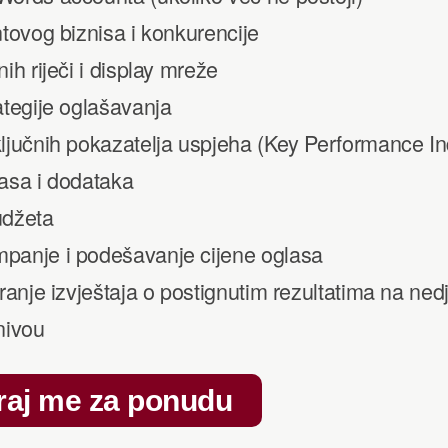
ntovog biznisa i konkurencije
nih riječi i display mreže
ategije oglašavanja
ključnih pokazatelja uspjeha (Key Performance In
lasa i dodataka
udžeta
panje i podešavanje cijene oglasa
iranje izvještaja o postignutim rezultatima na ned
nivou
raj me za ponudu