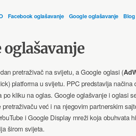
O
Facebook oglašavanje
Google oglašavanje
Blog
gitalni marketing
 mjerljive rezultate i povećanje prodaje.
 oglašavanje
edan pretraživač na svijetu, a Google oglasi (
AdW
ick) platforma u svijetu. PPC predstavlja načina
a po kliku na oglas. Google oglašvanje i oglasi s
pretraživaču već i na njegovim partnerskim sajt
ouTube i Google Display mreži koja obuhvata hil
ja širom svijeta.