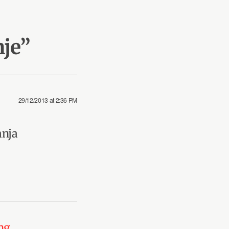
je
”
29/12/2013 at 2:36 PM
anja
ng