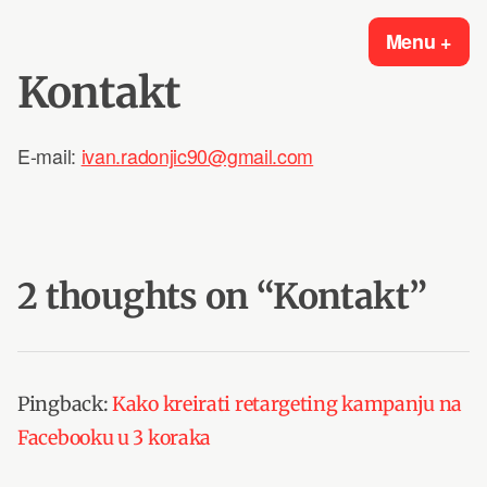
Skip
Ekspert za digitalni marketing
Digitalni marketing za mjerljive rezultate i povećanje prodaje.
Menu
+
exp
col
to
Kontakt
content
E-mail:
ivan.radonjic90@gmail.com
2 thoughts on “
Kontakt
”
Pingback:
Kako kreirati retargeting kampanju na
Facebooku u 3 koraka