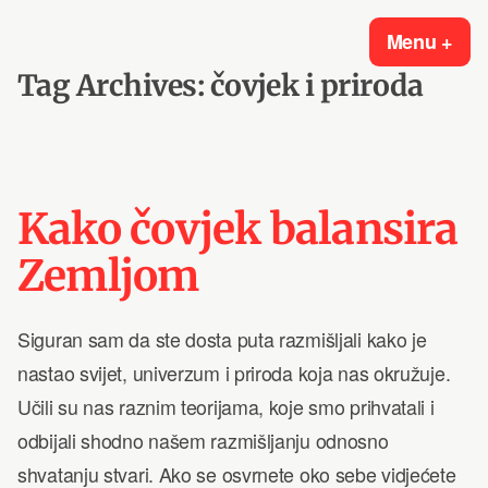
Skip
Ekspert za digitalni marketing
Digitalni marketing za mjerljive rezultate i povećanje prodaje.
Menu
+
exp
col
to
Tag Archives:
čovjek i priroda
content
Kako čovjek balansira
Zemljom
Siguran sam da ste dosta puta razmišljali kako je
nastao svijet, univerzum i priroda koja nas okružuje.
Učili su nas raznim teorijama, koje smo prihvatali i
odbijali shodno našem razmišljanju odnosno
shvatanju stvari. Ako se osvrnete oko sebe vidjećete