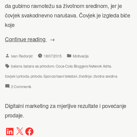
da gubimo ravnotežu sa životnom sredinom, jer je
čovjek svakodnevno narušava. Čovjek je izgleda biće
koje
“Kako
Continue reading
čovjek
Posted
Posted
Ivan Radonjić
18/07/2015
Motivacija
balansira
by
in
Tags:
,
,
,
balans
balans sa prirodom
Coca-Cola Bloggers Network Adria
Zemljom”
,
,
,
,
čovjek i priroda
priroda
Sponzorisani tekstovi
životinje
životna sredina
on
2 Comments
Kako
Digitalni marketing za mjerljive rezultate i povećanje
čovjek
prodaje.
balansira
Zemljom
LinkedIn
X
Facebook