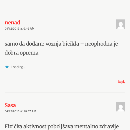
nenad
04/12/2015 at 9:46 AM
samo da dodam: voznja bicikla – neophodna je
dobra oprema
Loading...
Reply
Sasa
04/12/2015 at 10:57 AM
Fizička aktivnost poboljšava mentalno zdravlje