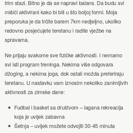
trim stazi. Bitno je da se napravi balans. Da budu svi
mišići aktivirani kako bi bili u što boljoj formi. Moja
preporuka je da trčite barem 7km nedjeljno, ukoliko
redovno posjećujete teretanu i radite vježbe na
spravama.
Ne prijaju svakome sve fizičke aktivnosti. I nemamo
svi isti program treninga. Nekima više odgovara
džoging, a nekima joga, dok ostali možda preferiraju
teretanu. U nastavku vam iznosim nekoliko zanimljivih
aktivnosti za zimske dane:
Fudbal i basket sa društvom – lagana rekreacija
koja je uvijek zabavna
Šetnja – uvijek možete odvojiti 30-45 minuta