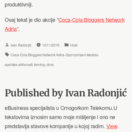
produktivniji.
Ovaj tekst je dio akcije “
Coca-Cola Bloggers Network
Adria
“.
Posted
Posted
Ivan Radonjić
15/11/2015
Hobi
by
in
Tags:
,
,
Coca-Cola Bloggers Network Adria
Sponzorisani tekstovi
,
,
sportske aktivnosti
trening
zima
Published by Ivan Radonjić
eBusiness specijalista u Crnogorkom Telekomu.U
tekstovima iznosim samo moje mišljenje i ono ne
predstavlja stavove kompanije u kojoj radim.
View