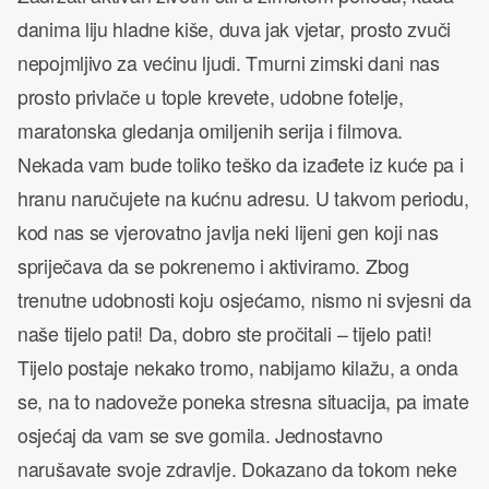
danima liju hladne kiše, duva jak vjetar, prosto zvuči
nepojmljivo za većinu ljudi. Tmurni zimski dani nas
prosto privlače u tople krevete, udobne fotelje,
maratonska gledanja omiljenih serija i filmova.
Nekada vam bude toliko teško da izađete iz kuće pa i
hranu naručujete na kućnu adresu. U takvom periodu,
kod nas se vjerovatno javlja neki lijeni gen koji nas
spriječava da se pokrenemo i aktiviramo. Zbog
trenutne udobnosti koju osjećamo, nismo ni svjesni da
naše tijelo pati! Da, dobro ste pročitali – tijelo pati!
Tijelo postaje nekako tromo, nabijamo kilažu, a onda
se, na to nadoveže poneka stresna situacija, pa imate
osjećaj da vam se sve gomila. Jednostavno
narušavate svoje zdravlje. Dokazano da tokom neke