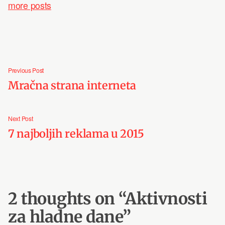
more posts
Post
Previous
Previous Post
navigation
post:
Mračna strana interneta
Next
Next Post
post:
7 najboljih reklama u 2015
2 thoughts on “
Aktivnosti
za hladne dane
”