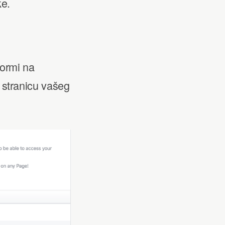
ke.
formi na
 stranicu vašeg