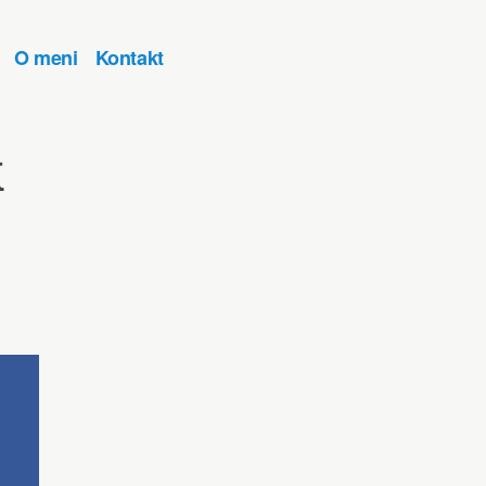
O meni
Kontakt
k