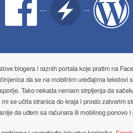
tove blogera i raznih portala koje pratim na Fac
la činjenica da se na mobilnim uređajima tekstovi 
u sporije. Tako nekada nemam strpljenja da sače
mi se učita stranica do kraja i prosto zatvorim st
snije da uđem sa računara ili mobilnog ponovo i 
e probleme i unaprijedio iskustvo korisnika,
Faceb