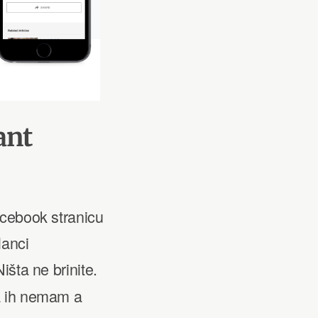
ant
acebook stranicu
lanci
išta ne brinite.
a ih nemam a