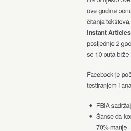
ove godine ponud
čitanja tekstova
Instant Articles
posljednje 2 god
se 10 puta brže 
Facebook je poče
testiranjem i an
FBIA sadržaj
Šanse da kor
70% manje