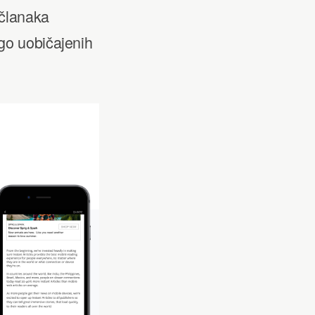
 članaka
go uobičajenih