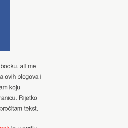
ebooku, ali me
sa ovih blogova i
kam koju
ranicu. Rijetko
pročitam tekst.
ook
je u aprilu