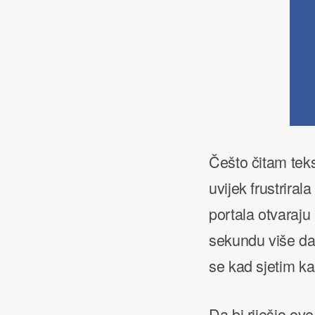
Češto čitam teks
uvijek frustrira
portala otvaraj
sekundu više da 
se kad sjetim ka
Da bi riješio ov