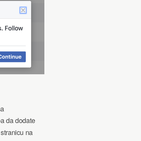
na
eba da dodate
 stranicu na