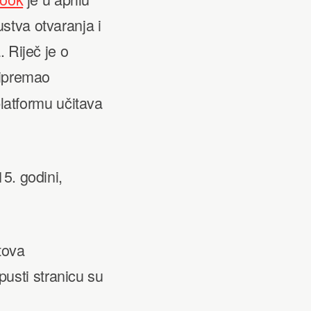
stva otvaranja i
 Riječ je o
ripremao
platformu učitava
5. godini,
tova
usti stranicu su