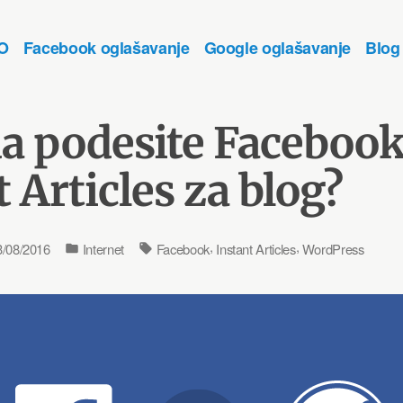
O
Facebook oglašavanje
Google oglašavanje
Blog
gitalni marketing
 mjerljive rezultate i povećanje prodaje.
a podesite Faceboo
 Articles za blog?
Posted
Tags:
,
,
3/08/2016
Internet
Facebook
Instant Articles
WordPress
in