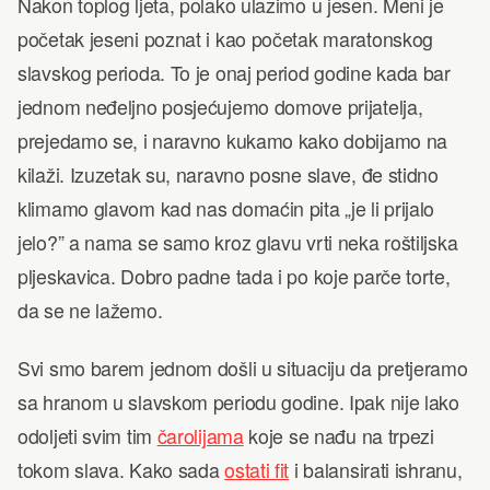
Nakon toplog ljeta, polako ulazimo u jesen. Meni je
početak jeseni poznat i kao početak maratonskog
slavskog perioda. To je onaj period godine kada bar
jednom neđeljno posjećujemo domove prijatelja,
prejedamo se, i naravno kukamo kako dobijamo na
kilaži. Izuzetak su, naravno posne slave, đe stidno
klimamo glavom kad nas domaćin pita „je li prijalo
jelo?” a nama se samo kroz glavu vrti neka roštiljska
pljeskavica. Dobro padne tada i po koje parče torte,
da se ne lažemo.
Svi smo barem jednom došli u situaciju da pretjeramo
sa hranom u slavskom periodu godine. Ipak nije lako
odoljeti svim tim
čarolijama
koje se nađu na trpezi
tokom slava. Kako sada
ostati fit
i balansirati ishranu,