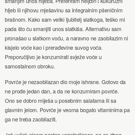
smanjim unos hljeba. Preferiram heljdin i kukuruzni
hljeb ili njihovu mješavinu sa integralnim pšeničnim
brašnom. Kako sam veliki ljubitelj slatkoga, teško mi
pada što ću smanjiti unos slatkiša. Alternativu sam
pronašao u slatkom voću, a naravno ne zaobilazim ni
kisjelo voće kao i prerađevine suvog voća.
Preporučljivo je konzumirati svježe voće u
samostalnom obroku.
Povrće je nezaobilazan dio moje ishrane. Gotovo da
ne prođe jedan dan, a da ne konzumiram povrće.
Ono se dobro miješa u posebnim salatama ili sa
glavnim jelom. Povrće je veoma bogato vitaminima pa
ga ne treba zaobilaziti.
Još uvijek nisam postao vegeterijanac, pa se zbog