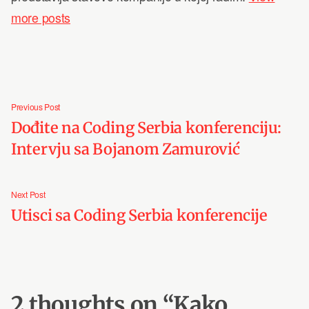
more posts
Post
Previous
Previous Post
navigation
post:
Dođite na Coding Serbia konferenciju:
Intervju sa Bojanom Zamurović
Next
Next Post
post:
Utisci sa Coding Serbia konferencije
2 thoughts on “
Kako