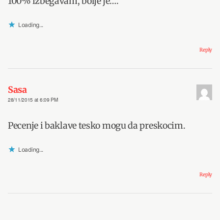
100% izbegavam, bolje je….
Loading...
Reply
Sasa
28/11/2015 at 6:09 PM
Pecenje i baklave tesko mogu da preskocim.
Loading...
Reply