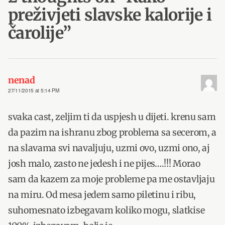
preživjeti slavske kalorije i
čarolije
”
nenad
27/11/2015 at 5:14 PM
svaka cast, zeljim ti da uspjesh u dijeti. krenu sam
da pazim na ishranu zbog problema sa secerom, a
na slavama svi navaljuju, uzmi ovo, uzmi ono, aj
josh malo, zasto ne jedesh i ne pijes….!!! Morao
sam da kazem za moje probleme pa me ostavljaju
na miru. Od mesa jedem samo piletinu i ribu,
suhomesnato izbegavam koliko mogu, slatkise