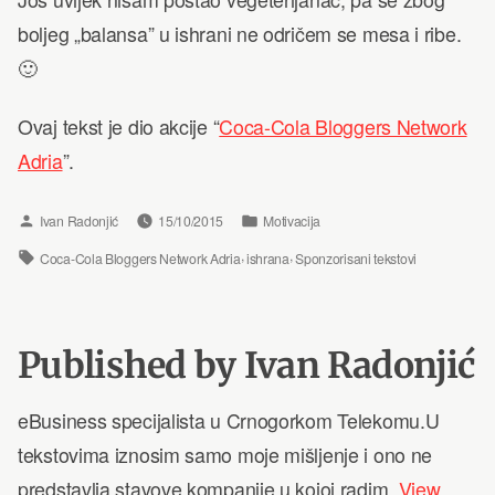
boljeg „balansa” u ishrani ne odričem se mesa i ribe.
🙂
Ovaj tekst je dio akcije “
Coca-Cola Bloggers Network
Adria
”.
Posted
Posted
Ivan Radonjić
15/10/2015
Motivacija
by
in
Tags:
,
,
Coca-Cola Bloggers Network Adria
ishrana
Sponzorisani tekstovi
Published by Ivan Radonjić
eBusiness specijalista u Crnogorkom Telekomu.U
tekstovima iznosim samo moje mišljenje i ono ne
predstavlja stavove kompanije u kojoj radim.
View