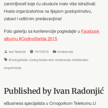
zanimljivosti koje ću ubuduće malo više istraživati.
Hvala organizatorima na lijepom gostoprimstvu,
zabavi i odličnim predavanjima!
Foto galeriju sa konferencije pogledajte u
Facebook
albumu #CodingSerbia 2015
.
Posted
Posted
Ivan Radonjić
16/10/2015
Konferencije
by
in
Tags:
,
,
,
,
,
#CodingSerbia
Coding Serbia
dron
konferencija
NoEstimates
programiranje
Published by Ivan Radonjić
eBusiness specijalista u Crnogorkom Telekomu.U