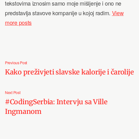
tekstovima iznosim samo moje mišljenje i ono ne
predstavlja stavove kompanije u kojoj radim.
View
more posts
Post
Previous
Previous Post
navigation
post:
Kako preživjeti slavske kalorije i čarolije
Next
Next Post
post:
#CodingSerbia: Intervju sa Ville
Ingmanom