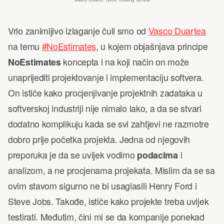
Vrlo zanimljivo izlaganje čuli smo od
Vasco Duartea
na temu
#NoEstimates
, u kojem objašnjava principe
NoEstimates
koncepta i na koji način on može
unaprijediti projektovanje i implementaciju softvera.
On ističe kako procjenjivanje projektnih zadataka u
softverskoj industriji nije nimalo lako, a da se stvari
dodatno komplikuju kada se svi zahtjevi ne razmotre
dobro prije početka projekta. Jedna od njegovih
preporuka je da se uvijek vodimo
podacima
i
analizom, a ne procjenama projekata. Mislim da se sa
ovim stavom sigurno ne bi usaglasili Henry Ford i
Steve Jobs. Takođe, ističe kako projekte treba uvijek
testirati. Međutim, čini mi se da kompanije ponekad