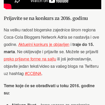
Prijavite se na konkurs za 2016. godinu
Na veliku radost blogerske zajednice širom regiona
Coca-Cola Bloggers Network Adria se nastavlja i ove
godine.
Aktuelni konkurs je objavljen
i
traje do 15.
marta
. Ne oklijevajte i prijavite se. Možete se prijaviti
preko prijavne forme na sajtu
ili još jednostavnije,
objavite jedan tekst/video sa vašeg bloga na Twitteru
uz hashtag
#CCBNA
.
Teme koje će se obrađivati u toku 2016. godine
su:
Aktivan život
– teme vezane za amatersko