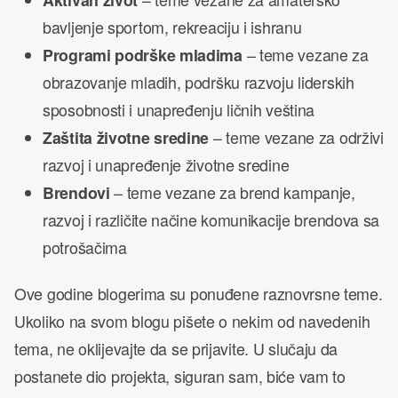
bavljenje sportom, rekreaciju i ishranu
Programi podrške mladima
– teme vezane za
obrazovanje mladih, podršku razvoju liderskih
sposobnosti i unapređenju ličnih veština
Zaštita životne sredine
– teme vezane za održivi
razvoj i unapređenje životne sredine
Brendovi
– teme vezane za brend kampanje,
razvoj i različite načine komunikacije brendova sa
potrošačima
Ove godine blogerima su ponuđene raznovrsne teme.
Ukoliko na svom blogu pišete o nekim od navedenih
tema, ne oklijevajte da se prijavite. U slučaju da
postanete dio projekta, siguran sam, biće vam to