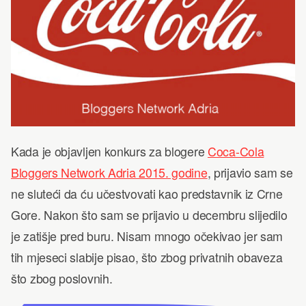
Kada je objavljen konkurs za blogere
Coca-Cola
Bloggers Network Adria 2015. godine
, prijavio sam se
ne sluteći da ću učestvovati kao predstavnik iz Crne
Gore. Nakon što sam se prijavio u decembru slijedilo
je zatišje pred buru. Nisam mnogo očekivao jer sam
tih mjeseci slabije pisao, što zbog privatnih obaveza
što zbog poslovnih.