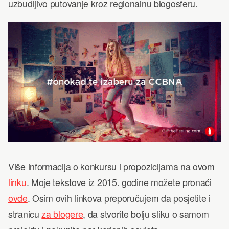
uzbudljivo putovanje kroz regionalnu blogosferu.
Više informacija o konkursu i propozicijama na ovom
linku
. Moje tekstove iz 2015. godine možete pronaći
ovđe
. Osim ovih linkova preporučujem da posjetite i
stranicu
za blogere
, da stvorite bolju sliku o samom