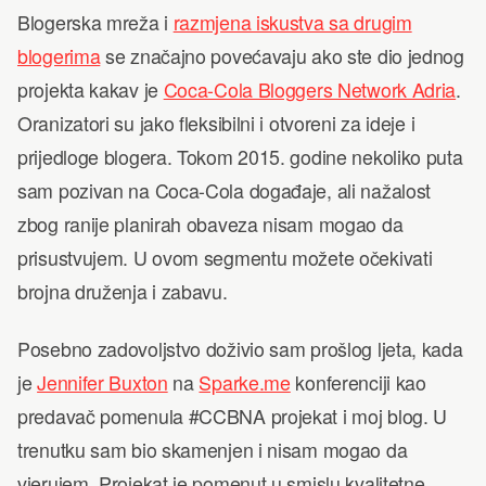
Blogerska mreža i
razmjena iskustva sa drugim
blogerima
se značajno povećavaju ako ste dio jednog
projekta kakav je
Coca-Cola Bloggers Network Adria
.
Oranizatori su jako fleksibilni i otvoreni za ideje i
prijedloge blogera. Tokom 2015. godine nekoliko puta
sam pozivan na Coca-Cola događaje, ali nažalost
zbog ranije planirah obaveza nisam mogao da
prisustvujem. U ovom segmentu možete očekivati
brojna druženja i zabavu.
Posebno zadovoljstvo doživio sam prošlog ljeta, kada
je
Jennifer Buxton
na
Sparke.me
konferenciji kao
predavač pomenula #CCBNA projekat i moj blog. U
trenutku sam bio skamenjen i nisam mogao da
vjerujem. Projekat je pomenut u smislu kvalitetne