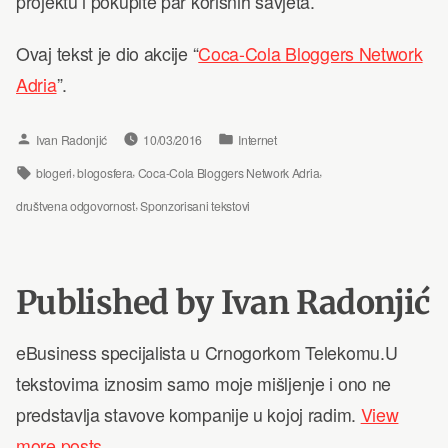
projektu i pokupite par korisnih savjeta.
Ovaj tekst je dio akcije “
Coca-Cola Bloggers Network
Adria
”.
Posted
Posted
Ivan Radonjić
10/03/2016
Internet
by
in
Tags:
,
,
,
blogeri
blogosfera
Coca-Cola Bloggers Network Adria
,
društvena odgovornost
Sponzorisani tekstovi
Published by Ivan Radonjić
eBusiness specijalista u Crnogorkom Telekomu.U
tekstovima iznosim samo moje mišljenje i ono ne
predstavlja stavove kompanije u kojoj radim.
View
more posts