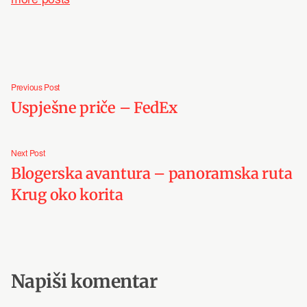
Post
Previous
Previous Post
navigation
post:
Uspješne priče – FedEx
Next
Next Post
post:
Blogerska avantura – panoramska ruta
Krug oko korita
Napiši komentar