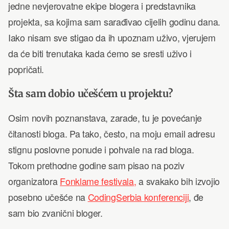
jedne nevjerovatne ekipe blogera i predstavnika
projekta, sa kojima sam sarađivao cijelih godinu dana.
Iako nisam sve stigao da ih upoznam uživo, vjerujem
da će biti trenutaka kada ćemo se sresti uživo i
popričati.
Šta sam dobio učešćem u projektu?
Osim novih poznanstava, zarade, tu je povećanje
čitanosti bloga. Pa tako, često, na moju email adresu
stignu poslovne ponude i pohvale na rad bloga.
Tokom prethodne godine sam pisao na poziv
organizatora
Fonklame festivala,
a svakako bih izvojio
posebno učešće na
CodingSerbia konferenciji
, đe
sam bio zvanični bloger.