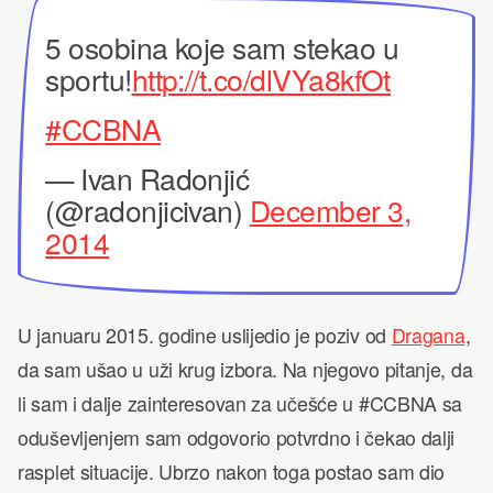
5 osobina koje sam stekao u
sportu!
http://t.co/dlVYa8kfOt
#CCBNA
— Ivan Radonjić
(@radonjicivan)
December 3,
2014
U januaru 2015. godine uslijedio je poziv od
Dragana
,
da sam ušao u uži krug izbora. Na njegovo pitanje, da
li sam i dalje zainteresovan za učešće u #CCBNA sa
oduševljenjem sam odgovorio potvrdno i čekao dalji
rasplet situacije. Ubrzo nakon toga postao sam dio