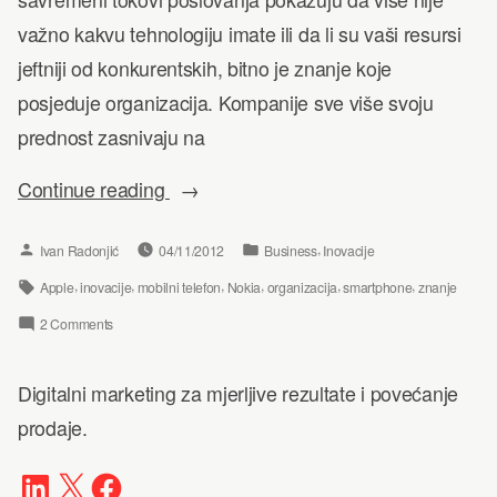
važno kakvu tehnologiju imate ili da li su vaši resursi
jeftniji od konkurentskih, bitno je znanje koje
posjeduje organizacija. Kompanije sve više svoju
prednost zasnivaju na
“Znanje
Continue reading
u
Posted
Posted
,
Ivan Radonjić
04/11/2012
Business
Inovacije
organizacijama
by
in
Tags:
,
,
,
,
,
,
Apple
inovacije
mobilni telefon
Nokia
organizacija
smartphone
znanje
i
zašto
on
2 Comments
je
Znanje
Digitalni marketing za mjerljive rezultate i povećanje
Nokia
u
prodaje.
posrnula”
organizacijama
i
LinkedIn
X
Facebook
zašto