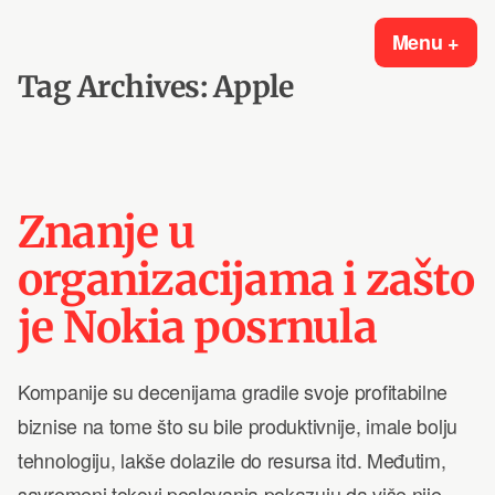
Skip
Ekspert za digitalni marketing
Digitalni marketing za mjerljive rezultate i povećanje prodaje.
Menu
+
exp
col
to
Tag Archives:
Apple
content
Znanje u
organizacijama i zašto
je Nokia posrnula
Kompanije su decenijama gradile svoje profitabilne
biznise na tome što su bile produktivnije, imale bolju
tehnologiju, lakše dolazile do resursa itd. Međutim,
savremeni tokovi poslovanja pokazuju da više nije